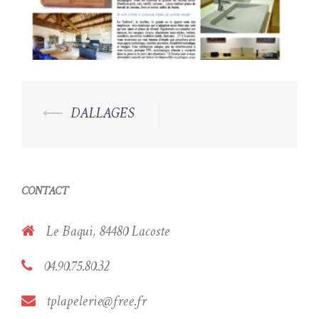
Navigation
⟵
DALLAGES
d’article
CONTACT
Le Baqui, 84480 Lacoste
04.90.75.80.32
tplapelerie@free.fr